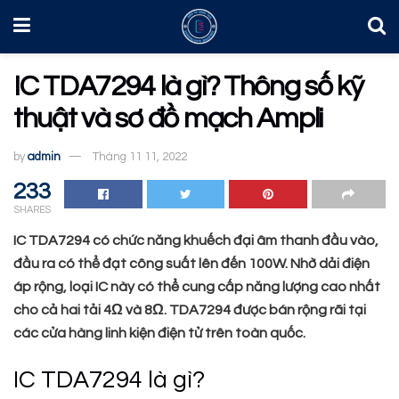
IC TDA7294 là gì? Thông số kỹ
thuật và sơ đồ mạch Ampli
by
admin
Tháng 11 11, 2022
233
SHARES
IC TDA7294 có chức năng khuếch đại âm thanh đầu vào,
đầu ra có thể đạt công suất lên đến 100W. Nhờ dải điện
áp rộng, loại IC này có thể cung cấp năng lượng cao nhất
cho cả hai tải 4Ω và 8Ω. TDA7294 được bán rộng rãi tại
các cửa hàng linh kiện điện tử trên toàn quốc.
IC TDA7294 là gì?