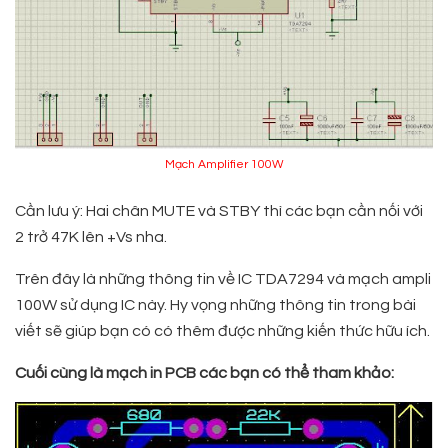
Mạch Amplifier 100W
Cần lưu ý: Hai chân MUTE và STBY thì các bạn cần nối với
2 trở 47K lên +Vs nha.
Trên đây là những thông tin về IC TDA7294 và mạch ampli
100W sử dụng IC này. Hy vọng những thông tin trong bài
viết sẽ giúp bạn có có thêm được những kiến thức hữu ích.
Cuối cùng là mạch in PCB các bạn có thể tham khảo: