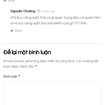
Trả lời
Nguyên Chương
4 năm ago
Chỉ là ic công suất thôi có gì quan trọng đâu, có quan tâm
vì nó à ic công suất cho một kênh của gf 777 thôi.
Trả lời
Để lại một bình luận
Email của bạn sẽ không được hiển thị công khai.
Các trường bắt
*
buộc được đánh dấu
*
Bình luận