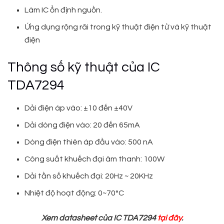
Làm IC ổn định nguồn.
Ứng dụng rộng rãi trong kỹ thuật điện tử và kỹ thuật
điện
Thông số kỹ thuật của IC
TDA7294
Dải điện áp vào: ±10 đến ±40V
Dải dòng điện vào: 20 đến 65mA
Dòng điện thiên áp đầu vào: 500 nA
Công suất khuếch đại âm thanh: 100W
Dải tần số khuếch đại: 20Hz ~ 20KHz
Nhiệt độ hoạt động: 0~70°C
Xem datasheet của IC TDA7294
tại đây
.