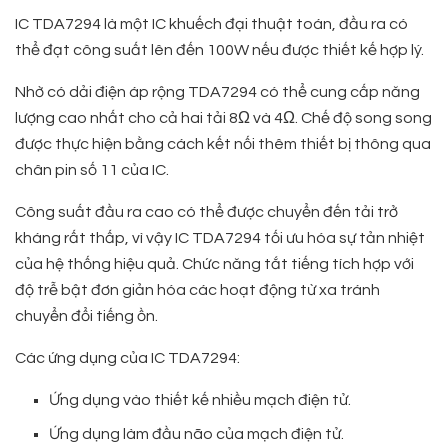
IC TDA7294 là một IC khuếch đại thuật toán, đầu ra có
thể đạt công suất lên đến 100W nếu được thiết kế hợp lý.
Nhờ có dải điện áp rộng TDA7294 có thể cung cấp năng
lượng cao nhất cho cả hai tải 8Ω và 4Ω. Chế độ song song
được thực hiện bằng cách kết nối thêm thiết bị thông qua
chân pin số 11 của IC.
Công suất đầu ra cao có thể được chuyển đến tải trở
kháng rất thấp, vì vậy IC TDA7294 tối ưu hóa sự tản nhiệt
của hệ thống hiệu quả. Chức năng tắt tiếng tích hợp với
độ trễ bật đơn giản hóa các hoạt động từ xa tránh
chuyển đổi tiếng ồn.
Các ứng dụng của IC TDA7294:
Ứng dụng vào thiết kế nhiều mạch điện tử.
Ứng dụng làm đầu não của mạch điện tử.