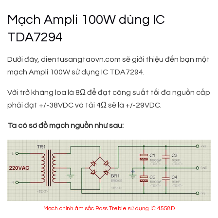
Mạch Ampli 100W dùng IC
TDA7294
Dưới đây, dientusangtaovn.com sẽ giới thiệu đến bạn một
mạch Ampli 100W sử dụng IC TDA7294.
Với trở kháng loa là 8Ω để đạt công suất tối đa nguồn cấp
phải đạt +/-38VDC và tải 4Ω sẽ là +/-29VDC.
Ta có sơ đồ mạch nguồn như sau:
Mạch chỉnh âm sắc Bass Treble sử dụng IC 4558D