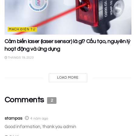
MẠCH ĐIỆN TỬ
Cảm biến laser (laser sensor) là gì? Cấu tạo, nguyên lý
hoạt động và ứng dụng
THÁNG 5 19, 2023
LOAD MORE
Comments
2
stampas
4 năm ago
Good information, thank you admin